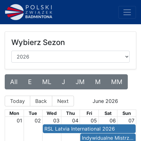
Wybierz Sezon
All
E
ML
J
JM
M
MM
Today
Back
Next
June 2026
Mon
Tue
Wed
Thu
Fri
Sat
Sun
01
02
03
04
05
06
07
RSL Latvia International 2026
Indywidualne Mistrzostwa Polski Seniorów 2026