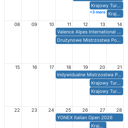
Krajowy Turniej Juniorów Juniorów Mł. Młodzików i Młodzików Mł. oraz Żaków i Żaków Mł.
+3 more
Krajowy Turniej Juniorów Młodzików oraz Żaków
08
09
10
11
12
13
14
Valence Alpes International 2026 presented by FZ FORZA
Drużynowe Mistrzostwa Polski Wójewództw
15
16
17
18
19
20
21
Indywidualne Mistrzostwa Polski
Krajowy Turniej Juniorów Mł. Młodzików i Młodzików Mł. oraz Żaków
Krajowy Turniej Młodzików i Młodzików Mł. oraz Żaków i Żaków Mł.
22
23
24
25
26
27
28
YONEX Italian Open 2026
Krajowy Turniej Młodzików i Młodzików Mł. oraz Żaków